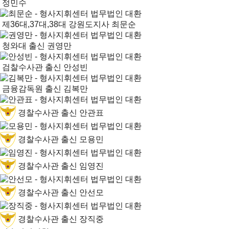
정민수
제36대,37대,38대 강원도지사
최문순
청와대 출신
권영만
검찰수사관 출신
안성빈
금융감독원 출신
김복만
경찰수사관 출신
안관표
경찰수사관 출신
모용민
경찰수사관 출신
임영진
경찰수사관 출신
안선모
경찰수사관 출신
장직중