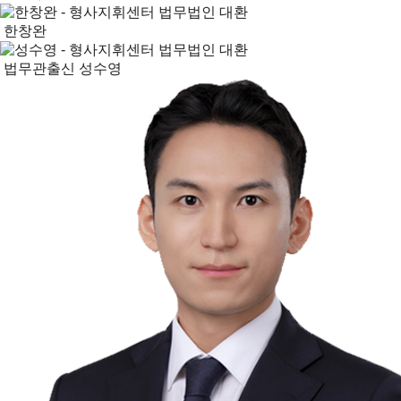
한창완
법무관출신
성수영