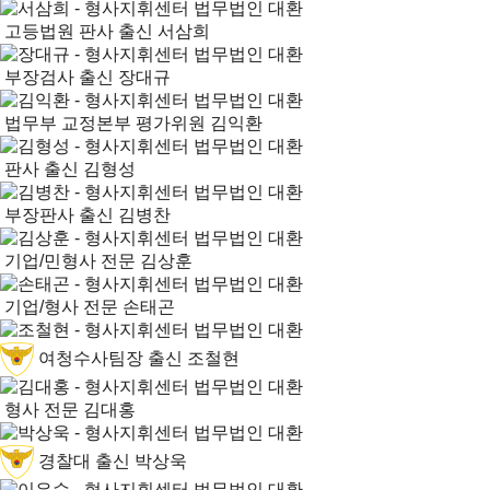
고등법원 판사 출신
서삼희
부장검사 출신
장대규
법무부 교정본부 평가위원
김익환
판사 출신
김형성
부장판사 출신
김병찬
기업/민형사 전문
김상훈
기업/형사 전문
손태곤
여청수사팀장 출신
조철현
형사 전문
김대홍
경찰대 출신
박상욱