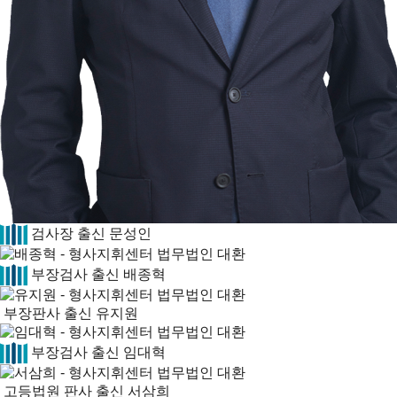
검사장 출신
문성인
부장검사 출신
배종혁
부장판사 출신
유지원
부장검사 출신
임대혁
고등법원 판사 출신
서삼희