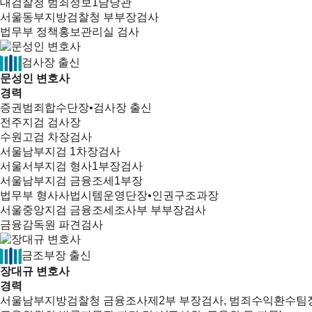
대검찰청 범죄정보1담당관
서울동부지방검찰청 부부장검사
법무부 정책홍보관리실 검사
검사장 출신
문성인 변호사
경력
증권범죄합수단장•검사장 출신
전주지검 검사장
수원고검 차장검사
서울남부지검 1차장검사
서울서부지검 형사1부장검사
서울남부지검 금융조세1부장
법무부 형사사법시템운영단장•인권구조과장
서울중앙지검 금융조세조사부 부부장검사
금융감독원 파견검사
금조부장 출신
장대규 변호사
경력
서울남부지방검찰청 금융조사제2부 부장검사, 범죄수익환수팀