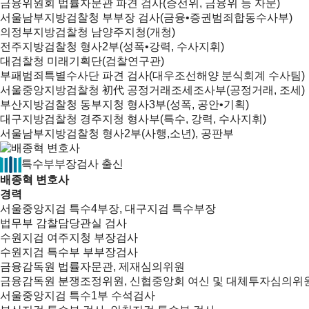
금융위원회 법률자문관 파견 검사(증선위, 금융위 등 자문)
서울남부지방검찰청 부부장 검사(금융•증권범죄합동수사부)
의정부지방검찰청 남양주지청(개청)
전주지방검찰청 형사2부(성폭•강력, 수사지휘)
대검찰청 미래기획단(검찰연구관)
부패범죄특별수사단 파견 검사(대우조선해양 분식회계 수사팀)
서울중앙지방검찰청 初代 공정거래조세조사부(공정거래, 조세)
부산지방검찰청 동부지청 형사3부(성폭, 공안•기획)
대구지방검찰청 경주지청 형사부(특수, 강력, 수사지휘)
서울남부지방검찰청 형사2부(사행,소년), 공판부
특수부부장검사 출신
배종혁 변호사
경력
서울중앙지검 특수4부장, 대구지검 특수부장
법무부 감찰담당관실 검사
수원지검 여주지청 부장검사
수원지검 특수부 부부장검사
금융감독원 법률자문관, 제재심의위원
금융감독원 분쟁조정위원, 신협중앙회 여신 및 대체투자심의위
서울중앙지검 특수1부 수석검사