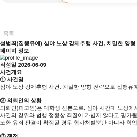
목록
성범죄(집행유예)
심야 노상 강제추행 사건, 치밀한 양
페이지 정보
작성일
2026-06-09
사건개요
①
사건명
심야 노상 강제추행 사건
,
치밀한 양형 전략으로 집행유
②
의뢰인의 상황
의뢰인
(
피고인
)
은 대학생 신분으로
,
심야 시간대 노상에
사건의 경위와 범행 정황상 죄질이 가볍지 않다고 평가될
또한 유죄 판결이 확정될 경우 형사처벌뿐만 아니라 학
③
쟁점