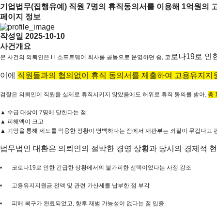
기업법무(집행유예)
직원 7명의 휴직동의서를 이용해 1억원의
페이지 정보
작성일
2025-10-10
사건개요
로나19로 인
본 사건의 의뢰인은 IT 소프트웨어 회사를 공동으로 운영하던 중, 코
이에
직원들과의 협의없이 휴직 동의서를 제출하여 고용유지지원금
검찰은 의뢰인이 직원을 실제로 휴직시키지 않았음에도 허위로 휴직 동의를 받아,
총 
▲ 수급 대상이 7명에 달한다는 점
▲ 피해액이 크고
▲ 기망을 통해 제도를 악용한 정황이 명백하다는 점에서 재판부는 죄질이 무겁다고 
법무법인 대환은 의뢰인의 절박한 경영 상황과 당시의 경제적 현
•
코로나19로 인한 긴급한 상황에서의 불가피한 선택이었다는 사정 강조
•
고용유지지원금 전액 및 관련 가산세를 납부한 점 부각
•
피해 복구가 완료되었고, 향후 재범 가능성이 없다는 점 입증