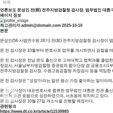
목록
언론보도
문성인 전(前) 전주지방검찰청 검사장, 법무법인 대환
페이지 정보
최고관리자
admin@domain.com
2025-10-10
본문
문성인(56·사법연수원 28기) 전(前) 전주지방검찰청 검사장이
문 전 검사장은 10월부터 변호사로 업무를 개시하면서 검찰을 
문 전 검사장은 전남 완도 출신으로 고려대학교 법학과를 졸업한 
장검사, 서울남부지방검찰청 증권범죄 합수단장 겸 금융조사1부
전주지방검찰청 검사장, 수원고등검찰청 차장검사 등을 역임한 바
문 전 검사장은 "'성장'이라는 말은 평소 가장 좋아하는 말이라
문 전 검사장이 대표변호사로 합류한 법무법인 대환은 전관 출신 
하면서 중견 로펌으로 성장하였으며, 서초동에 위치하고 있다.
문 전 검사장은 10월 27일 개소식을 진행할 예정이다.
관련링크
https://www.dt.co.kr/article/11539985